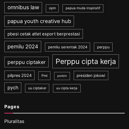
omnibus law
opm
papua muda inspiratif
papua youth creative hub
pbesi cetak atlet esport berprestasi
pemilu 2024
pemilu serentak 2024
perppu
Perppu cipta kerja
perppu ciptaker
pilpres 2024
presiden jokowi
Pmi
porbin
pych
uu ciptaker
uu cipta kerja
Pages
Pluralitas