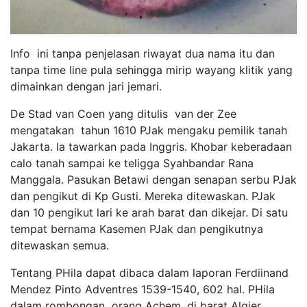
Info ini tanpa penjelasan riwayat dua nama itu dan
tanpa time line pula sehingga mirip wayang klitik yang
dimainkan dengan jari jemari.
De Stad van Coen yang ditulis van der Zee
mengatakan tahun 1610 PJak mengaku pemilik tanah
Jakarta. Ia tawarkan pada Inggris. Khobar keberadaan
calo tanah sampai ke teligga Syahbandar Rana
Manggala. Pasukan Betawi dengan senapan serbu PJak
dan pengikut di Kp Gusti. Mereka ditewaskan. PJak
dan 10 pengikut lari ke arah barat dan dikejar. Di satu
tempat bernama Kasemen PJak dan pengikutnya
ditewaskan semua.
Tentang PHila dapat dibaca dalam laporan Ferdiinand
Mendez Pinto Adventres 1539-1540, 602 hal. PHila
dalam rombongan orang Achem, di barat Algier,