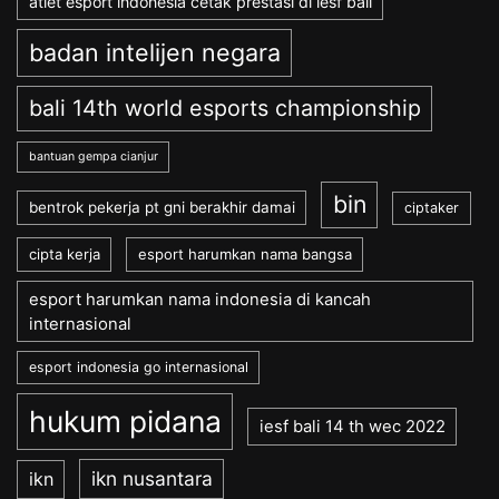
atlet esport indonesia cetak prestasi di iesf bali
badan intelijen negara
bali 14th world esports championship
bantuan gempa cianjur
bin
bentrok pekerja pt gni berakhir damai
ciptaker
cipta kerja
esport harumkan nama bangsa
esport harumkan nama indonesia di kancah
internasional
esport indonesia go internasional
hukum pidana
iesf bali 14 th wec 2022
ikn nusantara
ikn