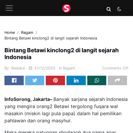
Home
Ragam
Bintang Betawi kinclong2 di langit sejarah Indonesia
Bintang Betawi kinclong2 di langit sejarah
Indonesia
By
Redaksi
21/12/2020
in
Ragam
Comments Off
InfoSorong, Jakarta–
Banyak sarjana sejarah Indonesia
yang mengira orang2 Betawi tergolong fuqara wal
masakin (miskin lagi pula papa) dalam hal pemilikan
pahlawan dan orang masyhur.
Maka mereka patungan shodaqoh dua nama agar