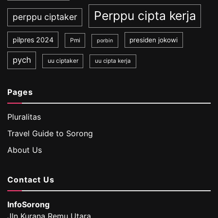
Perppu cipta kerja
perppu ciptaker
pilpres 2024
presiden jokowi
Pmi
porbin
pych
uu ciptaker
uu cipta kerja
Pages
Pluralitas
Travel Guide to Sorong
About Us
Contact Us
InfoSorong
Jln Kurana Remu Utara