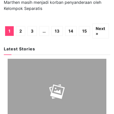
Marthen masih menjadi korban penyanderaan oleh
Kelompok Separatis
Next
1
2
3
…
13
14
15
»
Latest Stories