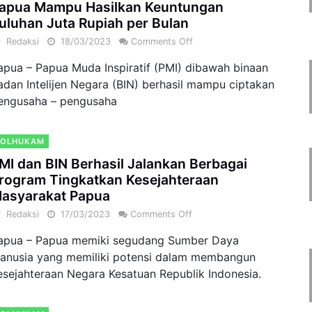
apua Mampu Hasilkan Keuntungan
uluhan Juta Rupiah per Bulan
y
Redaksi
18/03/2023
Comments Off
apua – Papua Muda Inspiratif (PMI) dibawah binaan
adan Intelijen Negara (BIN) berhasil mampu ciptakan
engusaha – pengusaha
POLHUKAM
MI dan BIN Berhasil Jalankan Berbagai
rogram Tingkatkan Kesejahteraan
asyarakat Papua
y
Redaksi
17/03/2023
Comments Off
apua – Papua memiki segudang Sumber Daya
anusia yang memiliki potensi dalam membangun
esejahteraan Negara Kesatuan Republik Indonesia.