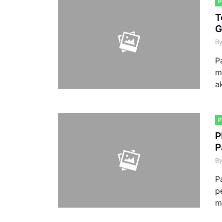
T
G
B
P
m
a
P
P
B
P
p
m