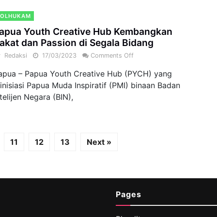
POLHUKAM
apua Youth Creative Hub Kembangkan
akat dan Passion di Segala Bidang
y
Redaksi
17/03/2023
Comments Off
apua – Papua Youth Creative Hub (PYCH) yang
iinisiasi Papua Muda Inspiratif (PMI) binaan Badan
ntelijen Negara (BIN),
11
12
13
Next »
Pages