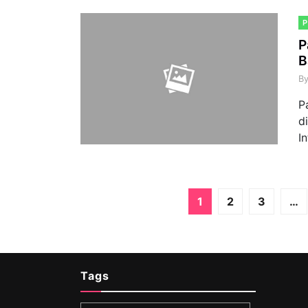
P
B
B
P
d
I
1
2
3
…
Tags