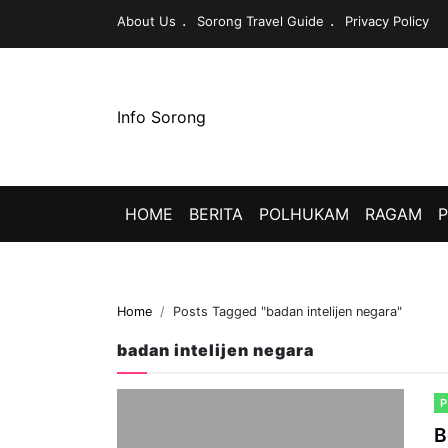
About Us
Sorong Travel Guide
Privacy Policy
Info Sorong
HOME
BERITA
POLHUKAM
RAGAM
P
Home
Posts Tagged "badan intelijen negara"
badan intelijen negara
B