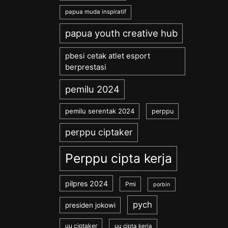
papua muda inspiratif
papua youth creative hub
pbesi cetak atlet esport
berprestasi
pemilu 2024
pemilu serentak 2024
perppu
perppu ciptaker
Perppu cipta kerja
pilpres 2024
Pmi
porbin
pych
presiden jokowi
uu ciptaker
uu cipta kerja