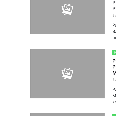
P
P
B
P
B
p
P
P
M
B
P
M
k