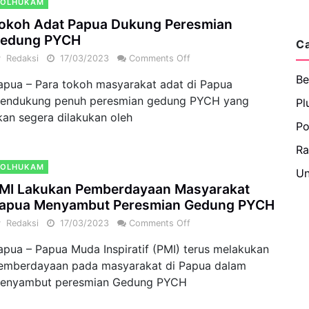
POLHUKAM
okoh Adat Papua Dukung Peresmian
edung PYCH
C
y
Redaksi
17/03/2023
Comments Off
Be
apua – Para tokoh masyarakat adat di Papua
endukung penuh peresmian gedung PYCH yang
Pl
kan segera dilakukan oleh
Po
R
POLHUKAM
Un
MI Lakukan Pemberdayaan Masyarakat
apua Menyambut Peresmian Gedung PYCH
y
Redaksi
17/03/2023
Comments Off
apua – Papua Muda Inspiratif (PMI) terus melakukan
emberdayaan pada masyarakat di Papua dalam
enyambut peresmian Gedung PYCH