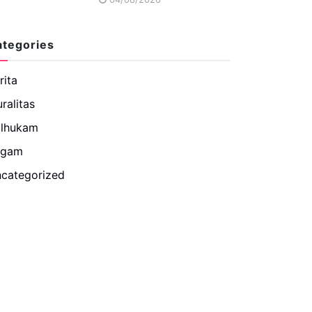
ategories
rita
uralitas
lhukam
agam
categorized