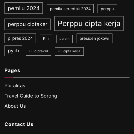
pemilu 2024
pemilu serentak 2024
perppu
Perppu cipta kerja
perppu ciptaker
pilpres 2024
presiden jokowi
Pmi
porbin
pych
uu ciptaker
uu cipta kerja
Pages
Pluralitas
Travel Guide to Sorong
About Us
Contact Us