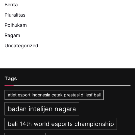
Berita
Pluralitas
Polhukam
Ragam
Uncategorized
Tags
atlet esport indonesia cetak prestasi di iesf bali
badan intelijen negara
bali 14th world esports championship