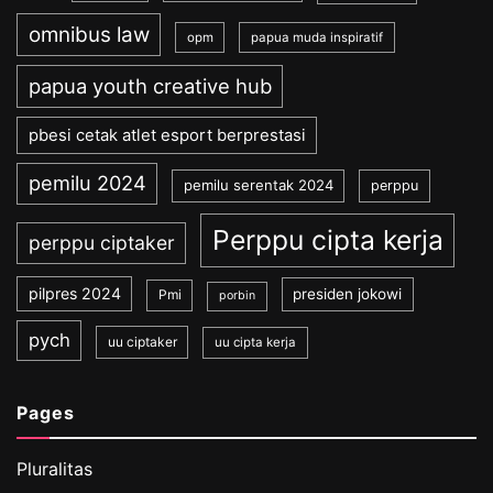
omnibus law
opm
papua muda inspiratif
papua youth creative hub
pbesi cetak atlet esport berprestasi
pemilu 2024
pemilu serentak 2024
perppu
Perppu cipta kerja
perppu ciptaker
pilpres 2024
presiden jokowi
Pmi
porbin
pych
uu ciptaker
uu cipta kerja
Pages
Pluralitas