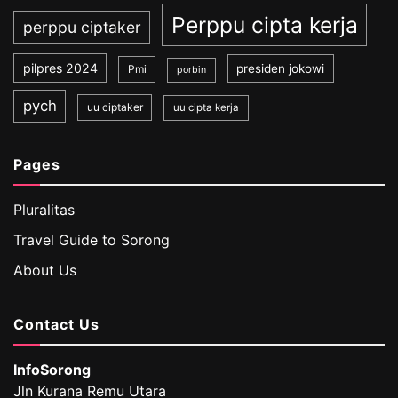
Perppu cipta kerja
perppu ciptaker
pilpres 2024
presiden jokowi
Pmi
porbin
pych
uu ciptaker
uu cipta kerja
Pages
Pluralitas
Travel Guide to Sorong
About Us
Contact Us
InfoSorong
Jln Kurana Remu Utara