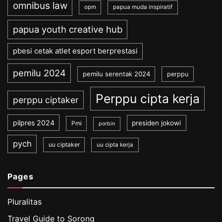
omnibus law
opm
papua muda inspiratif
papua youth creative hub
pbesi cetak atlet esport berprestasi
pemilu 2024
pemilu serentak 2024
perppu
Perppu cipta kerja
perppu ciptaker
pilpres 2024
presiden jokowi
Pmi
porbin
pych
uu ciptaker
uu cipta kerja
Pages
Pluralitas
Travel Guide to Sorong