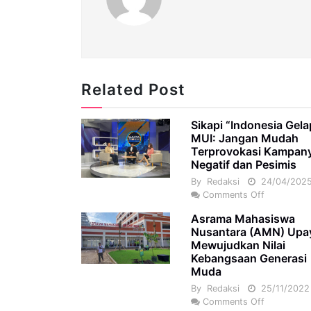
Related Post
Sikapi “Indonesia Gela
MUI: Jangan Mudah
Terprovokasi Kampan
Negatif dan Pesimis
By
Redaksi
24/04/202
Comments Off
Asrama Mahasiswa
Nusantara (AMN) Upa
Mewujudkan Nilai
Kebangsaan Generasi
Muda
By
Redaksi
25/11/2022
Comments Off