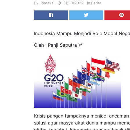
By
Redaksi
31/10/2022
in
Berita
Indonesia Mampu Menjadi Role Model Negar
Oleh : Panji Saputra )*
Krisis pangan tampaknya menjadi ancaman di
solusi agar masyarakat dunia mampu meme
global tersebut, Indonesia ternyata layak 