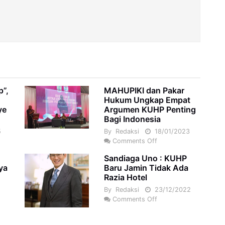
p”,
MAHUPIKI dan Pakar
Hukum Ungkap Empat
ye
Argumen KUHP Penting
Bagi Indonesia
5
By
Redaksi
18/01/2023
Comments Off
Sandiaga Uno : KUHP
ya
Baru Jamin Tidak Ada
Razia Hotel
By
Redaksi
23/12/2022
Comments Off