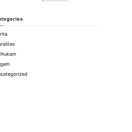
ategories
rita
uralitas
lhukam
agam
categorized