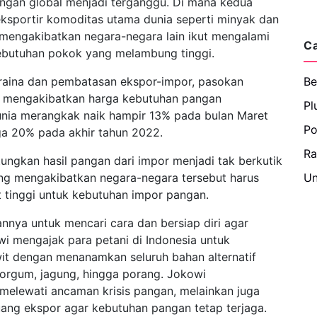
ngan global menjadi terganggu. Di mana kedua
ksportir komoditas utama dunia seperti minyak dan
 mengakibatkan negara-negara lain ikut mengalami
C
kebutuhan pokok yang melambung tinggi.
kraina dan pembatasan ekspor-impor, pasokan
Be
t mengakibatkan harga kebutuhan pangan
Pl
unia merangkak naik hampir 13% pada bulan Maret
Po
ga 20% pada akhir tahun 2022.
R
ngkan hasil pangan dari impor menjadi tak berkutik
ang mengakibatkan negara-negara tersebut harus
Un
 tinggi untuk kebutuhan impor pangan.
nnya untuk mencari cara dan bersiap diri agar
wi mengajak para petani di Indonesia untuk
it dengan menanamkan seluruh bahan alternatif
sorgum, jagung, hingga porang. Jokowi
 melewati ancaman krisis pangan, melainkan juga
ang ekspor agar kebutuhan pangan tetap terjaga.