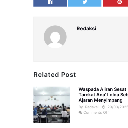
Redaksi
Related Post
Waspada Aliran Sesat
Tarekat Ana’ Loloa Se
Ajaran Menyimpang
By
Redaksi
29/03/202
Comments Off