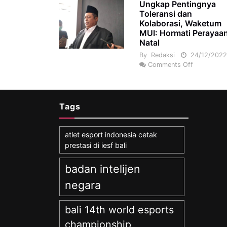
Ungkap Pentingnya
Toleransi dan
Kolaborasi, Waketum
MUI: Hormati Perayaa
Natal
By
Redaksi
24/12/202
Comments Off
Tags
atlet esport indonesia cetak
prestasi di iesf bali
badan intelijen
negara
bali 14th world esports
championship