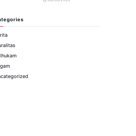
ategories
rita
uralitas
lhukam
agam
categorized