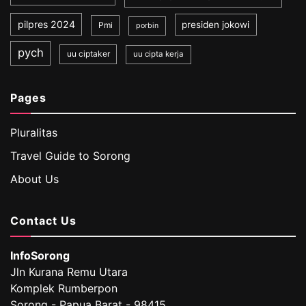
pilpres 2024
presiden jokowi
Pmi
porbin
pych
uu ciptaker
uu cipta kerja
Pages
Pluralitas
Travel Guide to Sorong
About Us
Contact Us
InfoSorong
Jln Kurana Remu Utara
Komplek Rumberpon
Sorong - Papua Barat - 98415