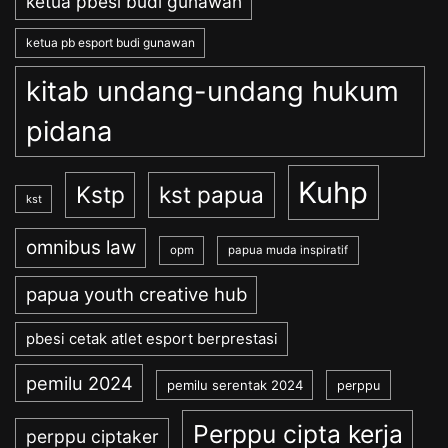
ketua pbesi budi gunawan
ketua pb esport budi gunawan
kitab undang-undang hukum
pidana
Kuhp
Kstp
kst papua
kst
omnibus law
opm
papua muda inspiratif
papua youth creative hub
pbesi cetak atlet esport berprestasi
pemilu 2024
pemilu serentak 2024
perppu
Perppu cipta kerja
perppu ciptaker