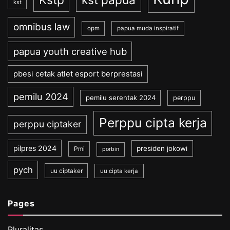
Kstp
kst
omnibus law
opm
papua muda inspiratif
papua youth creative hub
pbesi cetak atlet esport berprestasi
pemilu 2024
pemilu serentak 2024
perppu
Perppu cipta kerja
perppu ciptaker
pilpres 2024
presiden jokowi
Pmi
porbin
pych
uu ciptaker
uu cipta kerja
Pages
Pluralitas