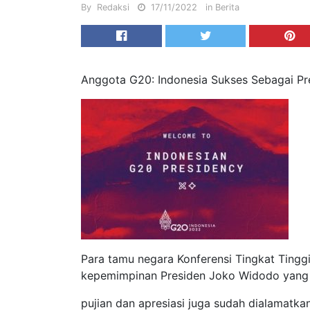
By
Redaksi
17/11/2022
in
Berita
Anggota G20: Indonesia Sukses Sebagai Pr
Para tamu negara Konferensi Tingkat Ting
kepemimpinan Presiden Joko Widodo yang 
pujian dan apresiasi juga sudah dialamatk