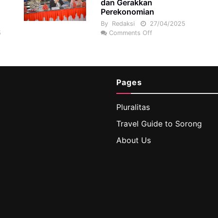
dan Gerakkan
Perekonomian
By
Redaksi
27/04/2025
5
Comments Off
Pages
Pluralitas
Travel Guide to Sorong
About Us