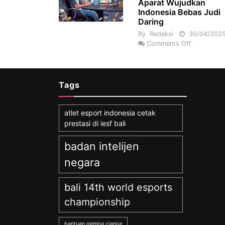
Aparat Wujudkan
Indonesia Bebas Judi
Daring
By
Redaksi
30/04/202
Comments Off
Tags
atlet esport indonesia cetak
prestasi di iesf bali
badan intelijen
negara
bali 14th world esports
championship
bantuan gempa cianjur