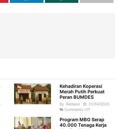
,
Kehadiran Koperasi
Merah Putih Perkuat
Peran BUMDES
4
By
Redaksi
21/04/2025
Comments Off
Program MBG Serap
40.000 Tenaga Kerja