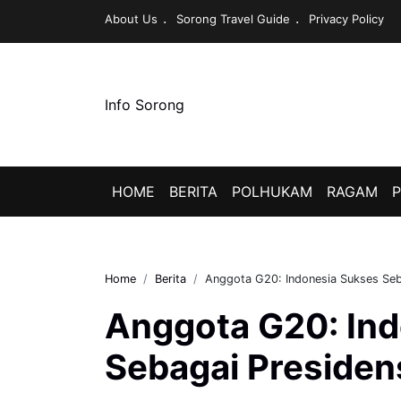
About Us
Sorong Travel Guide
Privacy Policy
Info Sorong
HOME
BERITA
POLHUKAM
RAGAM
P
Home
Berita
Anggota G20: Indonesia Sukses Seb
Anggota G20: In
Sebagai Presiden