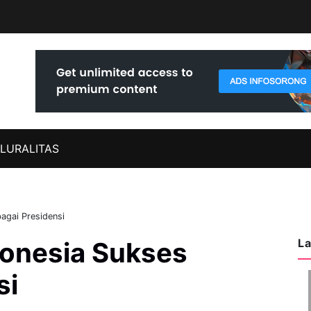
LURALITAS
agai Presidensi
La
donesia Sukses
si