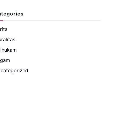
ategories
rita
uralitas
lhukam
agam
categorized