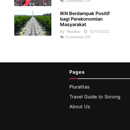
Comments Off
IKN Berdampak Positif
bagi Perekonomian
Masyarakat
By
Redaksi
12/11/2022
Comments Off
Pages
Pluralitas
Travel Guide to Sorong
About Us