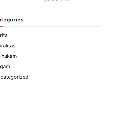
ategories
rita
uralitas
lhukam
agam
categorized