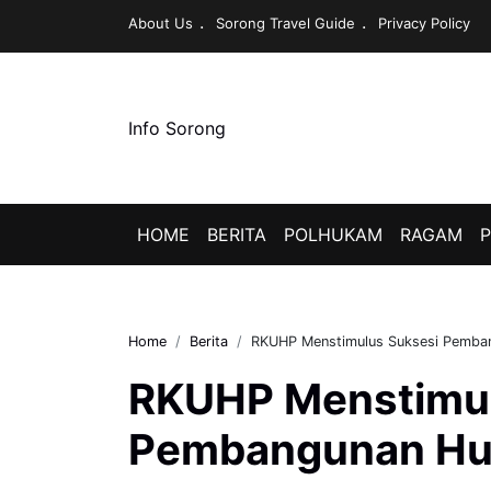
About Us
Sorong Travel Guide
Privacy Policy
Info Sorong
HOME
BERITA
POLHUKAM
RAGAM
P
Home
Berita
RKUHP Menstimulus Suksesi Pemba
RKUHP Menstimul
Pembangunan Hu