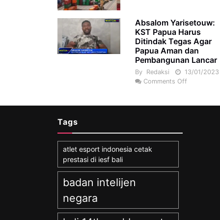
Absalom Yarisetouw:
KST Papua Harus
Ditindak Tegas Agar
Papua Aman dan
Pembangunan Lancar
By
Redaksi
13/01/2023
Comments Off
Tags
atlet esport indonesia cetak
prestasi di iesf bali
badan intelijen
negara