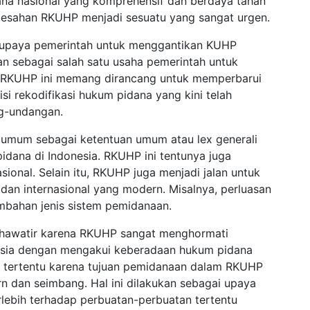
na nasional yang komprehensif dan berdaya tahan
ngesahan RKUHP menjadi sesuatu yang sangat urgen.
 upaya pemerintah untuk menggantikan KUHP
an sebagai salah satu usaha pemerintah untuk
RKUHP ini memang dirancang untuk memperbarui
i rekodifikasi hukum pidana yang kini telah
g-undangan.
a umum sebagai ketentuan umum atau lex generali
dana di Indonesia. RKUHP ini tentunya juga
onal. Selain itu, RKUHP juga menjadi jalan untuk
an internasional yang modern. Misalnya, perluasan
mbahan jenis sistem pemidanaan.
 khawatir karena RKUHP sangat menghormati
esia dengan mengakui keberadaan hukum pidana
 tertentu karena tujuan pemidanaan dalam RKUHP
rn dan seimbang. Hal ini dilakukan sebagai upaya
rlebih terhadap perbuatan-perbuatan tertentu