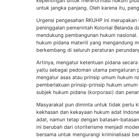
kepentingan untuk mereformasi hukum pida
untuk jangka panjang. Oleh karena itu, pe
Urgensi pengesahan RKUHP ini merupakan
peninggalan pemerintah Kolonial Belanda d
mendukung pembangunan hukum nasional. 
hukum pidana materiil yang mengandung mis
berkembang di seluruh peraturan perundan
Artinya, mengatur ketentuan pidana secar
yaitu sebagai pedoman utama pengaturan pi
mengatur asas atau prinsip umum hukum nasi
pemberlakuan prinsip-prinsip hukum umum d
subjek hukum pidana (korporasi) dan pena
Masyarakat pun diminta untuk tidak perlu
kekhasan dan kekayaan hukum adat Indon
adat, namun tetap dengan batasan-batasan
ini berubah dari otoriterisme menjadi mode
bersama untuk mengurangi kriminalisasi be