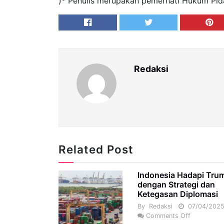
)* Penulis merupakan pemerhati Hukum Pid
Redaksi
Related Post
Indonesia Hadapi Tru
dengan Strategi dan
Ketegasan Diplomasi
By
Redaksi
07/04/202
Comments Off