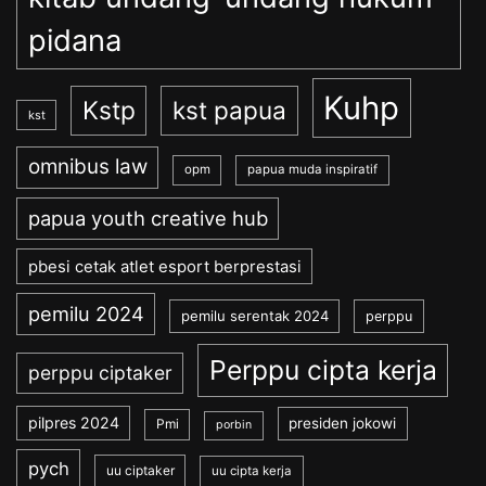
pidana
Kuhp
Kstp
kst papua
kst
omnibus law
opm
papua muda inspiratif
papua youth creative hub
pbesi cetak atlet esport berprestasi
pemilu 2024
pemilu serentak 2024
perppu
Perppu cipta kerja
perppu ciptaker
pilpres 2024
presiden jokowi
Pmi
porbin
pych
uu ciptaker
uu cipta kerja