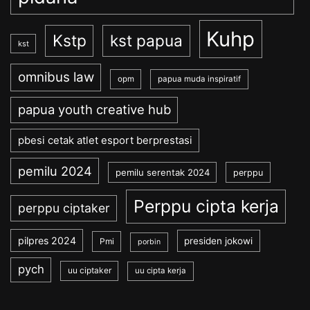
Kuhp
Kstp
kst papua
kst
omnibus law
opm
papua muda inspiratif
papua youth creative hub
pbesi cetak atlet esport berprestasi
pemilu 2024
pemilu serentak 2024
perppu
Perppu cipta kerja
perppu ciptaker
pilpres 2024
presiden jokowi
Pmi
porbin
pych
uu ciptaker
uu cipta kerja