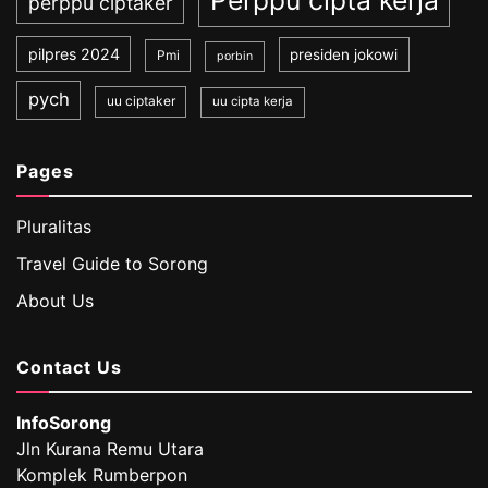
Perppu cipta kerja
perppu ciptaker
pilpres 2024
presiden jokowi
Pmi
porbin
pych
uu ciptaker
uu cipta kerja
Pages
Pluralitas
Travel Guide to Sorong
About Us
Contact Us
InfoSorong
Jln Kurana Remu Utara
Komplek Rumberpon