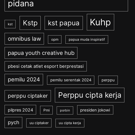
pidana
Kuhp
Kstp
kst papua
kst
omnibus law
opm
papua muda inspiratif
papua youth creative hub
pbesi cetak atlet esport berprestasi
pemilu 2024
pemilu serentak 2024
perppu
Perppu cipta kerja
perppu ciptaker
pilpres 2024
presiden jokowi
Pmi
porbin
pych
uu ciptaker
uu cipta kerja