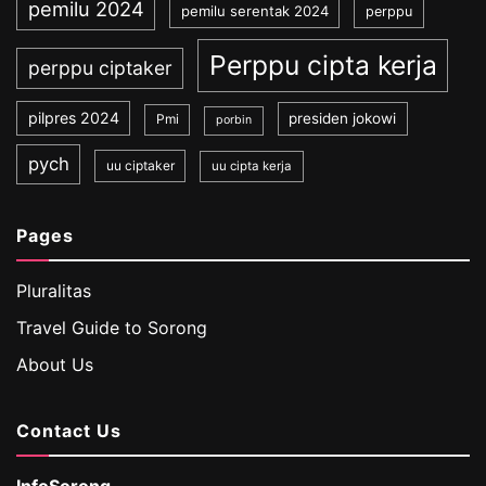
pemilu 2024
pemilu serentak 2024
perppu
Perppu cipta kerja
perppu ciptaker
pilpres 2024
presiden jokowi
Pmi
porbin
pych
uu ciptaker
uu cipta kerja
Pages
Pluralitas
Travel Guide to Sorong
About Us
Contact Us
InfoSorong