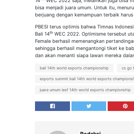
14
WEC 2022 saja, melainkan juga bisa m
bisa menjadi juara umum. Untuk itu, menu
berjuang dengan kemampuan terbaik harus t
PBESI terus optimis bahwa Timnas Indonesi
th
Bali 14
WEC 2022. Optimisme tersebut uta
Female berhasil memenangkan pertandinga
sehingga berhasil mengantongi tiket ke bab
dan akan menanti siapa lawan mereka dalam
bali 14th world esports championship
cs go 
esports summit bali 14th world esports champions
juara umum iesf 14th world esports championship
Redaksi