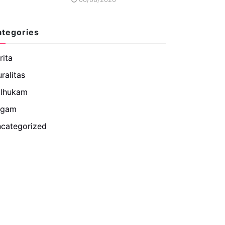
ategories
rita
uralitas
lhukam
agam
categorized