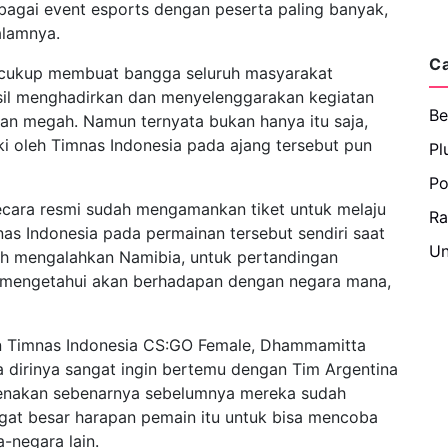
bagai event esports dengan peserta paling banyak,
alamnya.
C
h cukup membuat bangga seluruh masyarakat
hasil menghadirkan dan menyelenggarakan kegiatan
Be
dan megah. Namun ternyata bukan hanya itu saja,
i oleh Timnas Indonesia pada ajang tersebut pun
Pl
Po
ecara resmi sudah mengamankan tiket untuk melaju
R
nas Indonesia pada permainan tersebut sendiri saat
Un
lah mengalahkan Namibia, untuk pertandingan
m mengetahui akan berhadapan dengan negara mana,
in Timnas Indonesia CS:GO Female, Dhammamitta
dirinya sangat ingin bertemu dengan Tim Argentina
arenakan sebenarnya sebelumnya mereka sudah
gat besar harapan pemain itu untuk bisa mencoba
-negara lain.