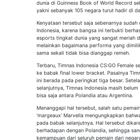
dunia di Guinness Book of World Record se
yakni sebanyak 105 negara turut hadir di d
Kenyataan tersebut saja sebenarnya suda
Indonesia, karena bangsa ini terbukti ber
esports tingkat dunia yang sangat meriah 
melainkan bagaimana performa yang dimilik
sama sekali tidak bisa dianggap remeh.
Terbaru, Timnas Indonesia CS:GO Female s
ke babak final lower bracket. Pasalnya Tim
ini berada pada peringkat tiga besar. Sete
selanjutnya, Timnas Indonesia masih belu
bisa saja antara Polandia atau Argentina.
Menanggapi hal tersebut, salah satu pema
‘margeaux’ Marvella mengungkapkan bahwa 
pada babak selanjutnya. Hal tersebut dik
berhadapan dengan Polandia, sehingga san
kemampuan dari seluruh pemain dari negara