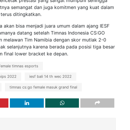
encetak prestasi yang sangat mumpuni sehingga
rutnya semangat dan juga komitmen yang kuat dalam
erus ditingkatkan.
a akan bisa menjadi juara umum dalam ajang IESF
manya datang setelah Timnas Indonesia CS:GO
n melawan Tim Namibia dengan skor mutlak 2-0
ak selanjutnya karena berada pada posisi tiga besar
 final lower bracket ke depan.
female timnas esports
hips 2022
iesf bali 14 th wec 2022
timnas cs:go female masuk grand final