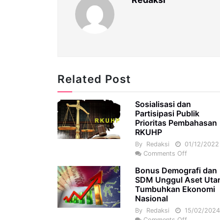
Related Post
Sosialisasi dan
Partisipasi Publik
Prioritas Pembahasan
RKUHP
By
Redaksi
01/12/2022
Comments Off
Bonus Demografi dan
SDM Unggul Aset Ut
Tumbuhkan Ekonomi
Nasional
By
Redaksi
15/02/202
Comments Off