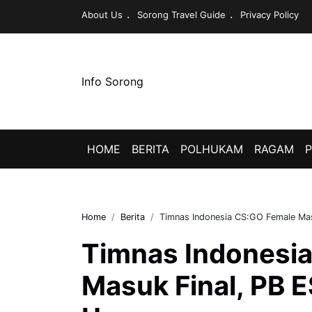
About Us
Sorong Travel Guide
Privacy Policy
Info Sorong
HOME
BERITA
POLHUKAM
RAGAM
P
Home
Berita
Timnas Indonesia CS:GO Female Mas
Timnas Indonesi
Masuk Final, PB E