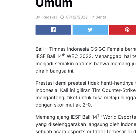
Umum
By
Redaksi
07/12/2022
in
Berita
Bali – Timnas Indonesia CS:GO Female berh
th
IESF Bali 14
WEC 2022. Menanggapi hal ter
menjadi semakin optimis bahwa memang ju
diraih bangsa ini.
Prestasi demi prestasi tidak henti-hentinya
Indonesia. Kali ini giliran Tim Counter-Stri
mengantongi tiket untuk bisa melaju hingg
dengan skor mutlak 2-0.
Th
Memang ajang IESF Bali 14
World Esports
yang diselenggarakan langsung oleh Indone
sebuah acara esports outdoor terbesar di d