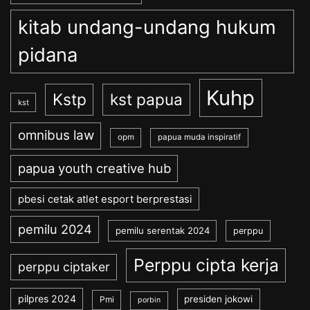
kitab undang-undang hukum
pidana
Kuhp
Kstp
kst papua
kst
omnibus law
opm
papua muda inspiratif
papua youth creative hub
pbesi cetak atlet esport berprestasi
pemilu 2024
pemilu serentak 2024
perppu
Perppu cipta kerja
perppu ciptaker
pilpres 2024
presiden jokowi
Pmi
porbin