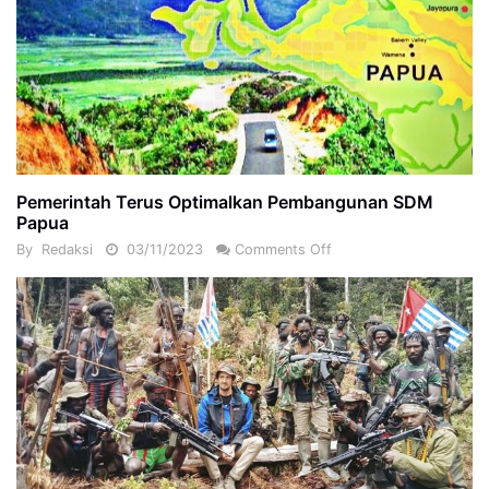
Pemerintah Terus Optimalkan Pembangunan SDM
Papua
By
Redaksi
03/11/2023
Comments Off