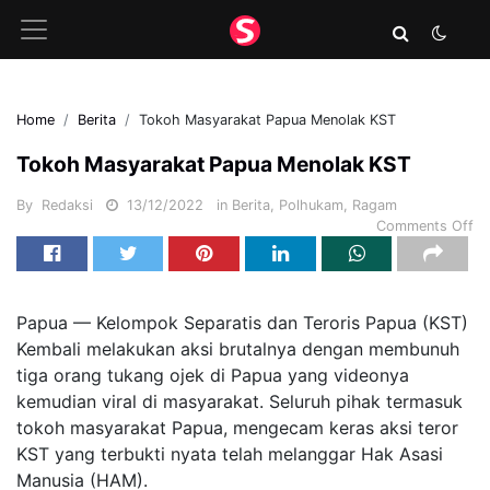
Home
Berita
Tokoh Masyarakat Papua Menolak KST
Tokoh Masyarakat Papua Menolak KST
By
Redaksi
13/12/2022
in
Berita
,
Polhukam
,
Ragam
Comments Off
Papua — Kelompok Separatis dan Teroris Papua (KST)
Kembali melakukan aksi brutalnya dengan membunuh
tiga orang tukang ojek di Papua yang
videonya
kemudian viral di masyarakat.
Seluruh
pihak termasuk
tokoh masyarakat Papua
, mengecam keras aksi teror
KST yang terbukti nyata telah melanggar Hak Asasi
Manusia (HAM).