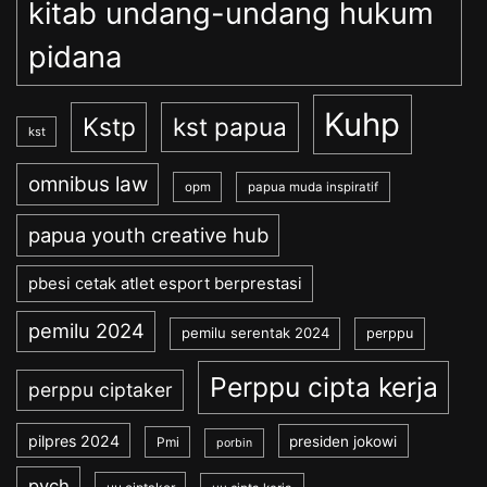
kitab undang-undang hukum
pidana
Kuhp
Kstp
kst papua
kst
omnibus law
opm
papua muda inspiratif
papua youth creative hub
pbesi cetak atlet esport berprestasi
pemilu 2024
pemilu serentak 2024
perppu
Perppu cipta kerja
perppu ciptaker
pilpres 2024
presiden jokowi
Pmi
porbin
pych