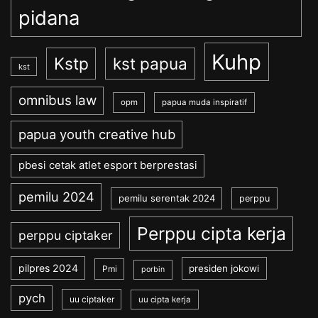
pidana
Kuhp
Kstp
kst papua
kst
omnibus law
opm
papua muda inspiratif
papua youth creative hub
pbesi cetak atlet esport berprestasi
pemilu 2024
pemilu serentak 2024
perppu
Perppu cipta kerja
perppu ciptaker
pilpres 2024
presiden jokowi
Pmi
porbin
pych
uu ciptaker
uu cipta kerja