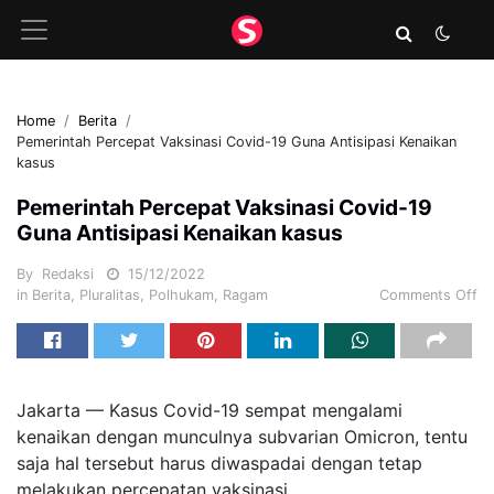
Home
Berita
Pemerintah Percepat Vaksinasi Covid-19 Guna Antisipasi Kenaikan
kasus
Pemerintah Percepat Vaksinasi Covid-19
Guna Antisipasi Kenaikan kasus
By
Redaksi
15/12/2022
in
Berita
,
Pluralitas
,
Polhukam
,
Ragam
Comments Off
Jakarta —
Kasus Covid-19 sempat mengalami
kenaikan dengan munculnya subvarian Omicron, tentu
saja hal tersebut harus diwaspadai dengan tetap
me
lakukan
percepatan vaksinasi.