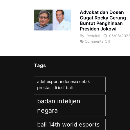
Advokat dan Dosen
Gugat Rocky Gerung
Buntut Penghinaan
Presiden Jokowi
By
Redaksi
05/08/202
Comments Off
Tags
atlet esport indonesia cetak
prestasi di iesf bali
badan intelijen
negara
bali 14th world esports