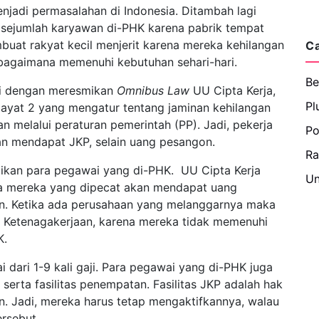
jadi permasalahan di Indonesia. Ditambah lagi
 sejumlah karyawan di-PHK karena pabrik tempat
mbuat rakyat kecil menjerit karena mereka kehilangan
C
bagaimana memenuhi kebutuhan sehari-hari.
Be
ni dengan meresmikan
Omnibus Law
UU Cipta Kerja,
Pl
 ayat 2 yang mengatur tentang jaminan kehilangan
n melalui peraturan pemerintah (PP). Jadi, pekerja
Po
an mendapat JKP, selain uang pesangon.
R
gikan para pegawai yang di-PHK. UU Cipta Kerja
Un
na mereka yang dipecat akan mendapat uang
un. Ketika ada perusahaan yang melanggarnya maka
s Ketenagakerjaan, karena mereka tidak memenuhi
K.
dari 1-9 kali gaji. Para pegawai yang di-PHK juga
, serta fasilitas penempatan. Fasilitas JKP adalah hak
. Jadi, mereka harus tetap mengaktifkannya, walau
ersebut.