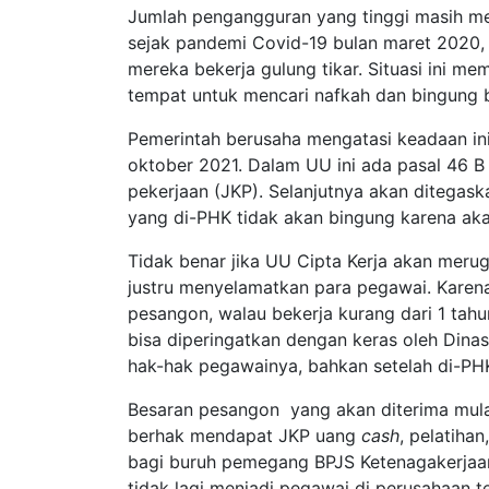
Jumlah pengangguran yang tinggi masih men
sejak pandemi Covid-19 bulan maret 2020,
mereka bekerja gulung tikar. Situasi ini me
tempat untuk mencari nafkah dan bingung 
Pemerintah berusaha mengatasi keadaan i
oktober 2021. Dalam UU ini ada pasal 46 B
pekerjaan (JKP). Selanjutnya akan ditegaska
yang di-PHK tidak akan bingung karena ak
Tidak benar jika UU Cipta Kerja akan meru
justru menyelamatkan para pegawai. Kare
pesangon, walau bekerja kurang dari 1 tah
bisa diperingatkan dengan keras oleh Dina
hak-hak pegawainya, bahkan setelah di-PH
Besaran pesangon yang akan diterima mulai 
berhak mendapat JKP uang
cash
, pelatihan
bagi buruh pemegang BPJS Ketenagakerjaan
tidak lagi menjadi pegawai di perusahaan t