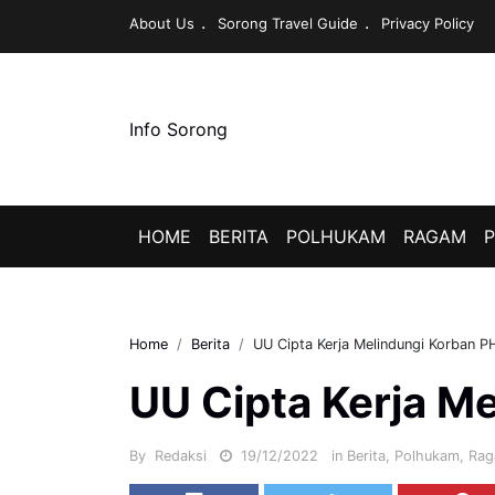
About Us
Sorong Travel Guide
Privacy Policy
Info Sorong
HOME
BERITA
POLHUKAM
RAGAM
P
Home
Berita
UU Cipta Kerja Melindungi Korban P
UU Cipta Kerja M
By
Redaksi
19/12/2022
in
Berita
,
Polhukam
,
Ra