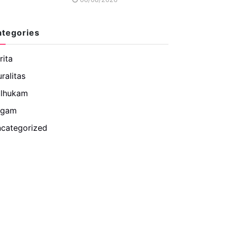
ategories
rita
uralitas
lhukam
agam
categorized