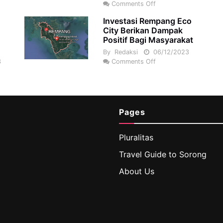
Comments Off
Investasi Rempang Eco
City Berikan Dampak
Positif Bagi Masyarakat
By
Redaksi
06/12/2023
3
Comments Off
Pages
Pluralitas
Travel Guide to Sorong
About Us