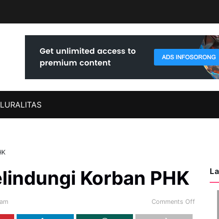
LURALITAS
HK
La
elindungi Korban PHK
gam
Comments Off