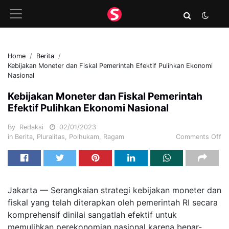
Home
Berita
Kebijakan Moneter dan Fiskal Pemerintah Efektif Pulihkan Ekonomi
Nasional
Kebijakan Moneter dan Fiskal Pemerintah
Efektif Pulihkan Ekonomi Nasional
By
Redaksi
02/01/2023
in
Berita
,
Pluralitas
,
Polhukam
,
Ragam
Comments Off
Jakarta — Serangkaian strategi kebijakan moneter dan
fiskal yang telah diterapkan oleh pemerintah RI secara
komprehensif dinilai sangatlah efektif untuk
memulihkan perekonomian nasional karena benar-