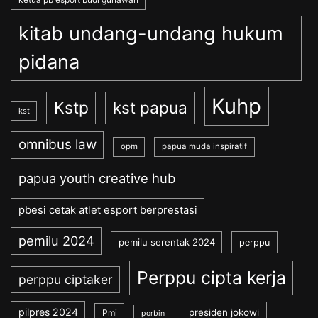
kitab undang-undang hukum
pidana
Kuhp
Kstp
kst papua
kst
omnibus law
opm
papua muda inspiratif
papua youth creative hub
pbesi cetak atlet esport berprestasi
pemilu 2024
pemilu serentak 2024
perppu
Perppu cipta kerja
perppu ciptaker
pilpres 2024
presiden jokowi
Pmi
porbin