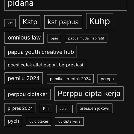
pidana
Kuhp
Kstp
kst papua
kst
omnibus law
opm
papua muda inspiratif
papua youth creative hub
pbesi cetak atlet esport berprestasi
pemilu 2024
pemilu serentak 2024
perppu
Perppu cipta kerja
perppu ciptaker
pilpres 2024
presiden jokowi
Pmi
porbin
pych
uu ciptaker
uu cipta kerja