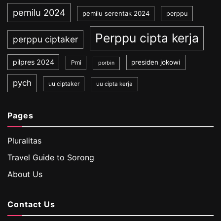
pemilu 2024
pemilu serentak 2024
perppu
Perppu cipta kerja
perppu ciptaker
pilpres 2024
presiden jokowi
Pmi
porbin
pych
uu ciptaker
uu cipta kerja
Pages
Pluralitas
Travel Guide to Sorong
About Us
Contact Us