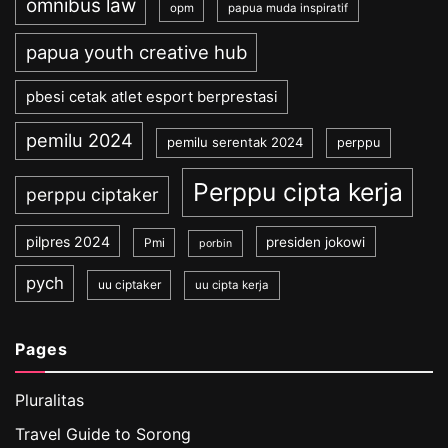
omnibus law
opm
papua muda inspiratif
papua youth creative hub
pbesi cetak atlet esport berprestasi
pemilu 2024
pemilu serentak 2024
perppu
Perppu cipta kerja
perppu ciptaker
pilpres 2024
presiden jokowi
Pmi
porbin
pych
uu ciptaker
uu cipta kerja
Pages
Pluralitas
Travel Guide to Sorong