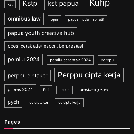
Kuhp
Kstp
kst papua
kst
omnibus law
opm
papua muda inspiratif
papua youth creative hub
pbesi cetak atlet esport berprestasi
pemilu 2024
pemilu serentak 2024
perppu
Perppu cipta kerja
perppu ciptaker
pilpres 2024
presiden jokowi
Pmi
porbin
pych
uu ciptaker
uu cipta kerja
Pages