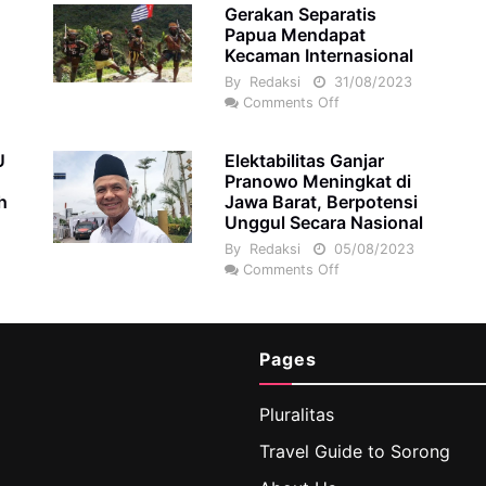
Gerakan Separatis
Papua Mendapat
Kecaman Internasional
By
Redaksi
31/08/2023
Comments Off
U
Elektabilitas Ganjar
Pranowo Meningkat di
h
Jawa Barat, Berpotensi
Unggul Secara Nasional
5
By
Redaksi
05/08/2023
Comments Off
Pages
Pluralitas
Travel Guide to Sorong