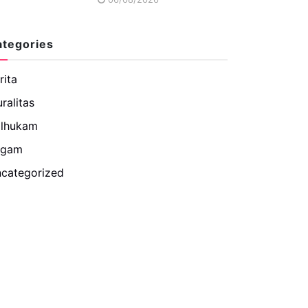
ategories
rita
uralitas
lhukam
agam
categorized