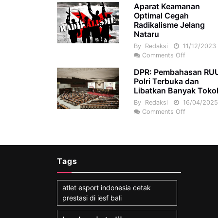
Aparat Keamanan
Optimal Cegah
Radikalisme Jelang
Nataru
By
Redaksi
11/12/2023
Comments Off
DPR: Pembahasan RU
Polri Terbuka dan
Libatkan Banyak Toko
By
Redaksi
16/04/202
Comments Off
Tags
atlet esport indonesia cetak
prestasi di iesf bali