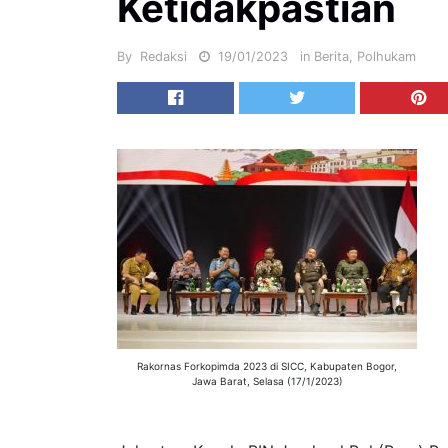
Ketidakpastian
By
Redaksi
19/01/2023
in
Berita
,
Polhukam
Rakornas Forkopimda 2023 di SICC, Kabupaten Bogor,
Jawa Barat, Selasa (17/1/2023)