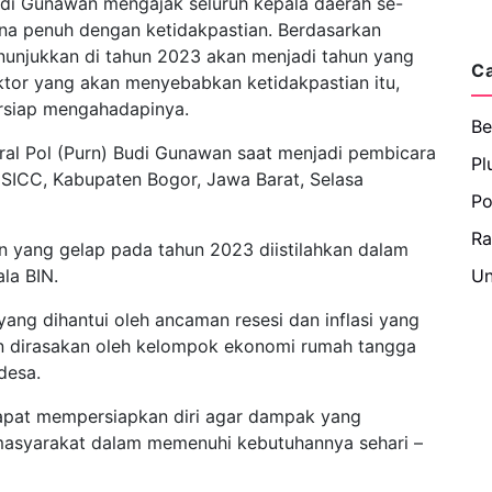
Budi Gunawan mengajak seluruh kepala daerah se-
ena penuh dengan ketidakpastian. Berdasarkan
enunjukkan di tahun 2023 akan menjadi tahun yang
C
ktor yang akan menyebabkan ketidakpastian itu,
rsiap mengahadapinya.
Be
ral Pol (Purn) Budi Gunawan saat menjadi pembicara
Pl
SICC, Kabupaten Bogor, Jawa Barat, Selasa
Po
R
n yang gelap pada tahun 2023 diistilahkan dalam
ala BIN.
Un
ang dihantui oleh ancaman resesi dan inflasi yang
n dirasakan oleh kelompok ekonomi rumah tangga
desa.
dapat mempersiapkan diri agar dampak yang
masyarakat dalam memenuhi kebutuhannya sehari –