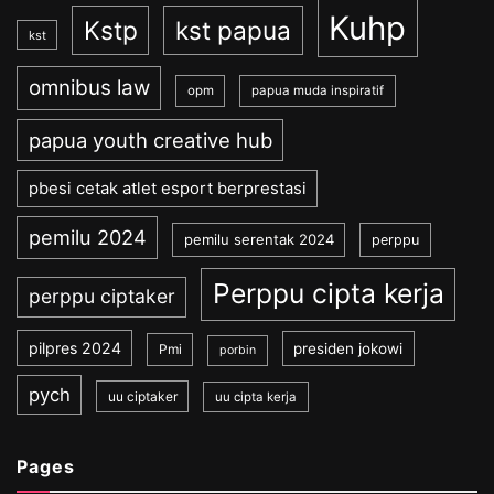
Kuhp
Kstp
kst papua
kst
omnibus law
opm
papua muda inspiratif
papua youth creative hub
pbesi cetak atlet esport berprestasi
pemilu 2024
pemilu serentak 2024
perppu
Perppu cipta kerja
perppu ciptaker
pilpres 2024
presiden jokowi
Pmi
porbin
pych
uu ciptaker
uu cipta kerja
Pages