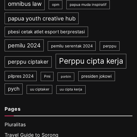
omnibus law
opm
papua muda inspiratif
papua youth creative hub
pbesi cetak atlet esport berprestasi
pemilu 2024
pemilu serentak 2024
perppu
Perppu cipta kerja
perppu ciptaker
pilpres 2024
presiden jokowi
Pmi
porbin
pych
uu ciptaker
uu cipta kerja
Pages
Pluralitas
Travel Guide to Sorong