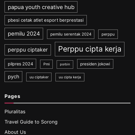
papua youth creative hub
pbesi cetak atlet esport berprestasi
pemilu 2024
pemilu serentak 2024
perppu
Perppu cipta kerja
perppu ciptaker
pilpres 2024
presiden jokowi
Pmi
porbin
pych
uu ciptaker
uu cipta kerja
Pages
Pluralitas
Travel Guide to Sorong
About Us