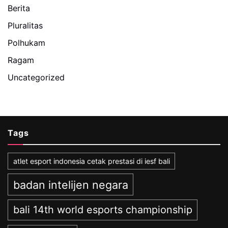
Berita
Pluralitas
Polhukam
Ragam
Uncategorized
Tags
atlet esport indonesia cetak prestasi di iesf bali
badan intelijen negara
bali 14th world esports championship