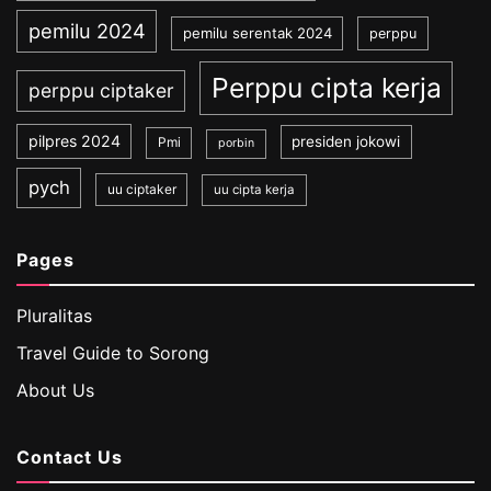
pemilu 2024
pemilu serentak 2024
perppu
Perppu cipta kerja
perppu ciptaker
pilpres 2024
presiden jokowi
Pmi
porbin
pych
uu ciptaker
uu cipta kerja
Pages
Pluralitas
Travel Guide to Sorong
About Us
Contact Us