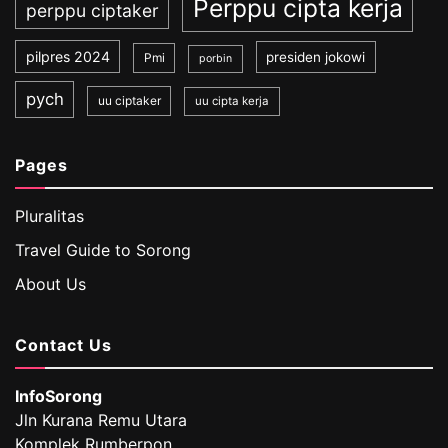
Perppu cipta kerja
perppu ciptaker
pilpres 2024
presiden jokowi
Pmi
porbin
pych
uu ciptaker
uu cipta kerja
Pages
Pluralitas
Travel Guide to Sorong
About Us
Contact Us
InfoSorong
Jln Kurana Remu Utara
Komplek Rumberpon