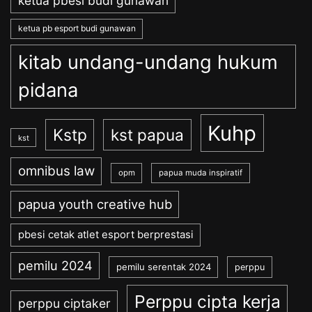
ketua pbesi budi gunawan
ketua pb esport budi gunawan
kitab undang-undang hukum
pidana
Kuhp
Kstp
kst papua
kst
omnibus law
opm
papua muda inspiratif
papua youth creative hub
pbesi cetak atlet esport berprestasi
pemilu 2024
pemilu serentak 2024
perppu
Perppu cipta kerja
perppu ciptaker