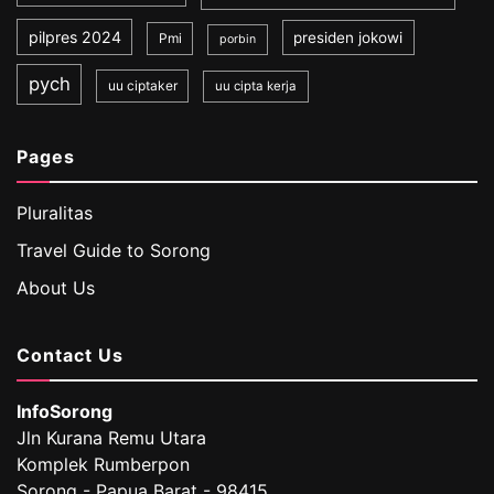
pilpres 2024
presiden jokowi
Pmi
porbin
pych
uu ciptaker
uu cipta kerja
Pages
Pluralitas
Travel Guide to Sorong
About Us
Contact Us
InfoSorong
Jln Kurana Remu Utara
Komplek Rumberpon
Sorong - Papua Barat - 98415