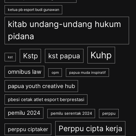
ketua pb esport budi gunawan
kitab undang-undang hukum
pidana
Kuhp
Kstp
kst papua
kst
omnibus law
opm
papua muda inspiratif
papua youth creative hub
pbesi cetak atlet esport berprestasi
pemilu 2024
pemilu serentak 2024
perppu
Perppu cipta kerja
perppu ciptaker