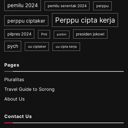
pemilu 2024
pemilu serentak 2024
perppu
Perppu cipta kerja
perppu ciptaker
pilpres 2024
presiden jokowi
Pmi
porbin
pych
uu ciptaker
uu cipta kerja
Pages
Pluralitas
Travel Guide to Sorong
About Us
Contact Us