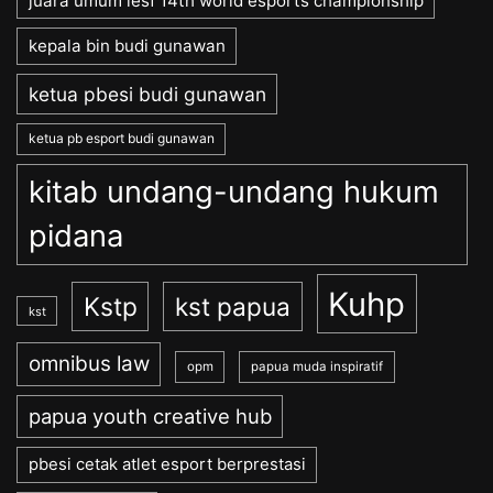
juara umum iesf 14th world esports championship
kepala bin budi gunawan
ketua pbesi budi gunawan
ketua pb esport budi gunawan
kitab undang-undang hukum
pidana
Kuhp
Kstp
kst papua
kst
omnibus law
opm
papua muda inspiratif
papua youth creative hub
pbesi cetak atlet esport berprestasi