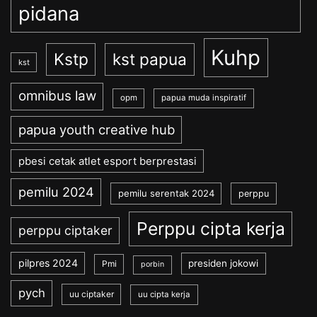
pidana
Kuhp
Kstp
kst papua
kst
omnibus law
opm
papua muda inspiratif
papua youth creative hub
pbesi cetak atlet esport berprestasi
pemilu 2024
pemilu serentak 2024
perppu
Perppu cipta kerja
perppu ciptaker
pilpres 2024
presiden jokowi
Pmi
porbin
pych
uu ciptaker
uu cipta kerja