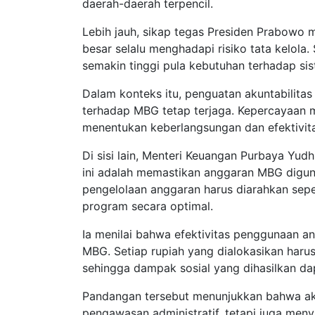
daerah-daerah terpencil.
Lebih jauh, sikap tegas Presiden Prabowo
besar selalu menghadapi risiko tata kelol
semakin tinggi pula kebutuhan terhadap si
Dalam konteks itu, penguatan akuntabilita
terhadap MBG tetap terjaga. Kepercayaan
menentukan keberlangsungan dan efektivita
Di sisi lain, Menteri Keuangan Purbaya Y
ini adalah memastikan anggaran MBG diguna
pengelolaan anggaran harus diarahkan se
program secara optimal.
Ia menilai bahwa efektivitas penggunaan a
MBG. Setiap rupiah yang dialokasikan har
sehingga dampak sosial yang dihasilkan dap
Pandangan tersebut menunjukkan bahwa aku
pengawasan administratif, tetapi juga men