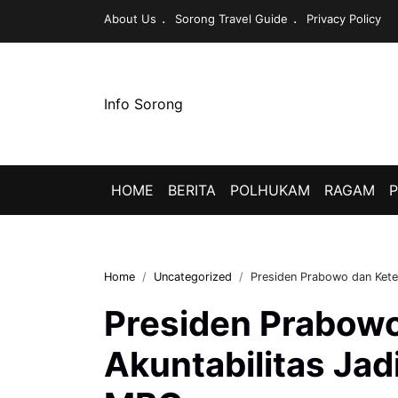
About Us
Sorong Travel Guide
Privacy Policy
Info Sorong
HOME
BERITA
POLHUKAM
RAGAM
P
Home
Uncategorized
Presiden Prabowo dan Kete
Presiden Prabow
Akuntabilitas Jad