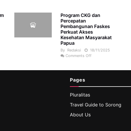
am
Program CKG dan
Percepatan
Pembangunan Faskes
Perkuat Akses
Kesehatan Masyarakat
Papua
By
Redaksi
18/11/2025
Comments Off
Pages
Pluralitas
Travel Guide to Sorong
About Us