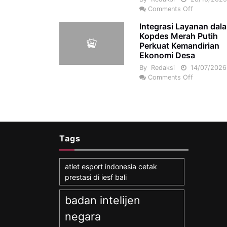
Comments Off
Integrasi Layanan dal
Kopdes Merah Putih
Perkuat Kemandirian
Ekonomi Desa
By
Redaksi
14/07/2026
Comments Off
Tags
atlet esport indonesia cetak
prestasi di iesf bali
badan intelijen
negara