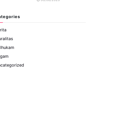
ategories
rita
uralitas
lhukam
agam
categorized