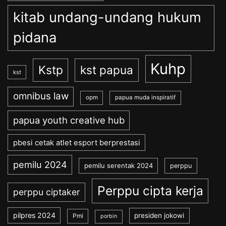
kitab undang-undang hukum
pidana
Kuhp
Kstp
kst papua
kst
omnibus law
opm
papua muda inspiratif
papua youth creative hub
pbesi cetak atlet esport berprestasi
pemilu 2024
pemilu serentak 2024
perppu
Perppu cipta kerja
perppu ciptaker
pilpres 2024
presiden jokowi
Pmi
porbin