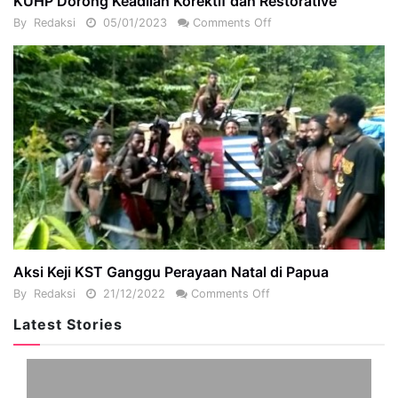
KUHP Dorong Keadilan Korektif dan Restorative
By
Redaksi
05/01/2023
Comments Off
Aksi Keji KST Ganggu Perayaan Natal di Papua
By
Redaksi
21/12/2022
Comments Off
Latest Stories