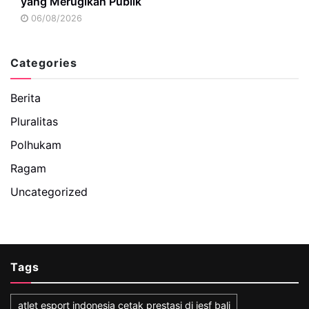
yang Merugikan Publik
06/08/2026
Categories
Berita
Pluralitas
Polhukam
Ragam
Uncategorized
Tags
atlet esport indonesia cetak prestasi di iesf bali