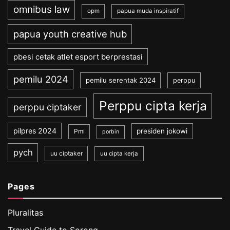
omnibus law
opm
papua muda inspiratif
papua youth creative hub
pbesi cetak atlet esport berprestasi
pemilu 2024
pemilu serentak 2024
perppu
Perppu cipta kerja
perppu ciptaker
pilpres 2024
presiden jokowi
Pmi
porbin
pych
uu ciptaker
uu cipta kerja
Pages
Pluralitas
Travel Guide to Sorong