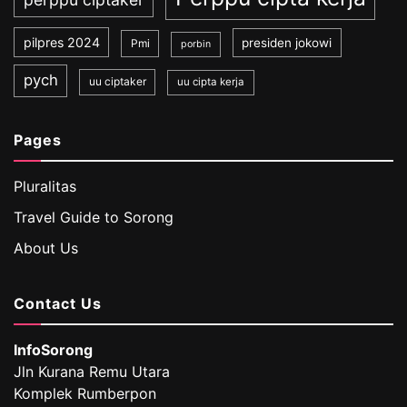
pilpres 2024
presiden jokowi
Pmi
porbin
pych
uu ciptaker
uu cipta kerja
Pages
Pluralitas
Travel Guide to Sorong
About Us
Contact Us
InfoSorong
Jln Kurana Remu Utara
Komplek Rumberpon