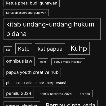
ketua pbesi budi gunawan
ketua pb esport budi gunawan
kitab undang-undang hukum
pidana
Kuhp
Kstp
kst papua
kst
omnibus law
opm
papua muda inspiratif
papua youth creative hub
pbesi cetak atlet esport berprestasi
pemilu 2024
pemilu serentak 2024
perppu
Perppu cipta kerja
perppu ciptaker