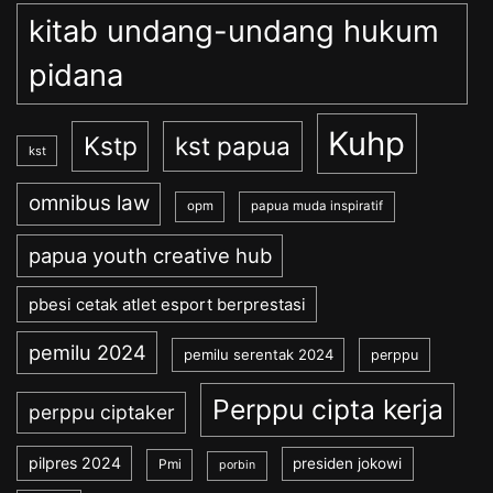
kitab undang-undang hukum
pidana
Kuhp
Kstp
kst papua
kst
omnibus law
opm
papua muda inspiratif
papua youth creative hub
pbesi cetak atlet esport berprestasi
pemilu 2024
pemilu serentak 2024
perppu
Perppu cipta kerja
perppu ciptaker
pilpres 2024
presiden jokowi
Pmi
porbin