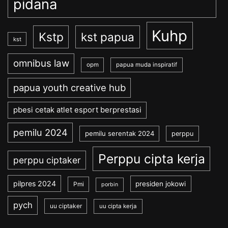
pidana
Kuhp
Kstp
kst papua
kst
omnibus law
opm
papua muda inspiratif
papua youth creative hub
pbesi cetak atlet esport berprestasi
pemilu 2024
pemilu serentak 2024
perppu
Perppu cipta kerja
perppu ciptaker
pilpres 2024
presiden jokowi
Pmi
porbin
pych
uu ciptaker
uu cipta kerja