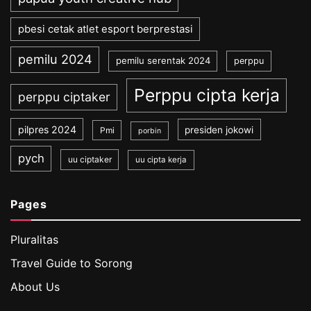
pbesi cetak atlet esport berprestasi
pemilu 2024
pemilu serentak 2024
perppu
Perppu cipta kerja
perppu ciptaker
pilpres 2024
presiden jokowi
Pmi
porbin
pych
uu ciptaker
uu cipta kerja
Pages
Pluralitas
Travel Guide to Sorong
About Us