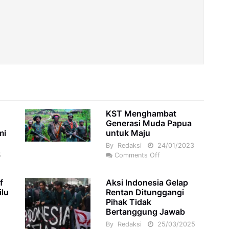
KST Menghambat
i
Generasi Muda Papua
mi
untuk Maju
By
Redaksi
24/01/2023
5
Comments Off
f
Aksi Indonesia Gelap
ilu
Rentan Ditunggangi
Pihak Tidak
Bertanggung Jawab
By
Redaksi
25/03/2025