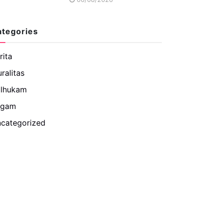
ategories
rita
uralitas
lhukam
agam
categorized