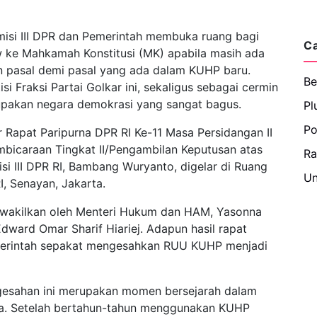
misi III DPR dan Pemerintah membuka ruang bagi
C
w ke Mahkamah Konstitusi (MK) apabila masih ada
n pasal demi pasal yang ada dalam KUHP baru.
Be
isi Fraksi Partai Golkar ini, sekaligus sebagai cermin
upakan negara demokrasi yang sangat bagus.
Pl
Po
r Rapat Paripurna DPR RI Ke-11 Masa Persidangan II
icaraan Tingkat II/Pengambilan Keputusan atas
R
 III DPR RI, Bambang Wuryanto, digelar di Ruang
Un
, Senayan, Jakarta.
diwakilkan oleh Menteri Hukum dan HAM, Yasonna
ward Omar Sharif Hiariej. Adapun hasil rapat
erintah sepakat mengesahkan RUU KUHP menjadi
gesahan ini merupakan momen bersejarah dalam
ia. Setelah bertahun-tahun menggunakan KUHP