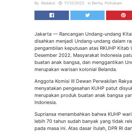
By
Redaksi
11/12/2022
in
Berita
,
Polhukam
Jakarta — Rancangan Undang-undang Kita
disahkan menjadi Undang-undang dalam ra
pengambilan keputusan atas RKUHP Kitab
Desember 2022. Masyarakat Indonesia pa
buatan anak bangsa, dan menggantikan U
merupakan warisan kolonial Belanda.
Anggota Komisi III Dewan Perwakilan Rakyat
menyatakan pengesahan KUHP patut disyuku
merupakan produk buatan anak bangsa yang
Indonesia.
Supriansa menambahkan bahwa KUHP warisa
lebih 70 tahun sudah banyak yang tidak re
pada masa ini. Atas dasar itulah, DPR RI d