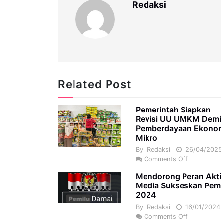
Redaksi
Related Post
Pemerintah Siapkan
Revisi UU UMKM Dem
Pemberdayaan Ekono
Mikro
By
Redaksi
26/04/202
Comments Off
Mendorong Peran Akti
Media Sukseskan Pem
2024
By
Redaksi
16/01/2024
Comments Off