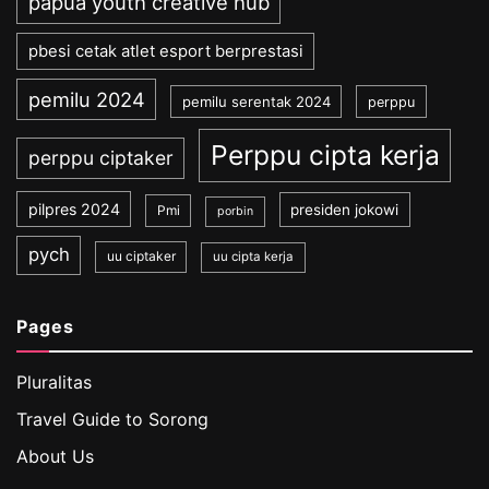
papua youth creative hub
pbesi cetak atlet esport berprestasi
pemilu 2024
pemilu serentak 2024
perppu
Perppu cipta kerja
perppu ciptaker
pilpres 2024
presiden jokowi
Pmi
porbin
pych
uu ciptaker
uu cipta kerja
Pages
Pluralitas
Travel Guide to Sorong
About Us